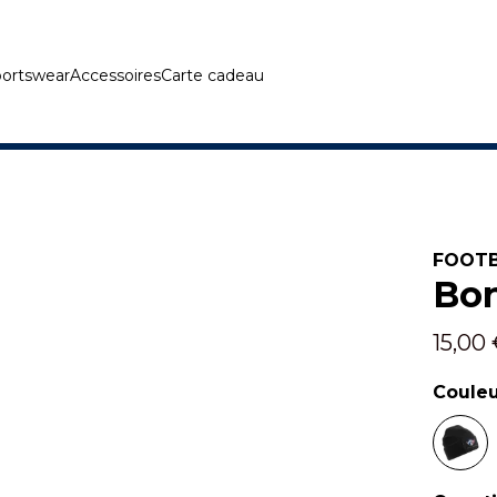
ortswear
Accessoires
Carte cadeau
FOOTB
Bon
15,00
Coule