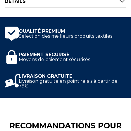
DÉTAILS
couleurs de votre équipe de Football Américain des
Armées. Ce tee-shirt est composé d'une matière
douce et souple, très agréable à porter.
Impression numérique face et dos
QUALITÉ PREMIUM
Sélection des meilleurs produits textiles
PAIEMENT SÉCURISÉ
Moyens de paiement sécurisés
LIVRAISON GRATUITE
Livraison gratuite en point relais à partir de
79€
RECOMMANDATIONS POUR