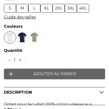
S
M
L
XL
2XL
3XL
4XL
Guide des tailles
Couleurs
Quantité
1
AJOUTER AU PANIER
DESCRIPTION
Optez pour le t-shirt 100% coton unisexe aux