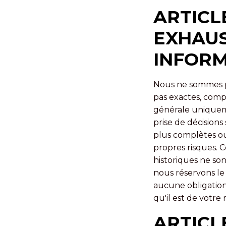
ARTICLE
EXHAUS
INFOR
Nous ne sommes pas
pas exactes, compl
générale uniqueme
prise de décisions
plus complètes ou
propres risques. C
historiques ne son
nous réservons le
aucune obligation 
qu'il est de votre 
ARTICL