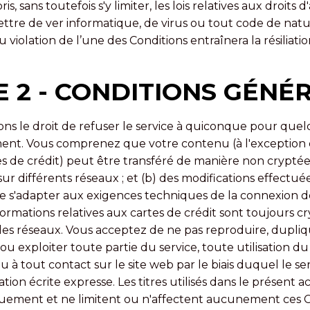
ris, sans toutefois s'y limiter, les lois relatives aux droits
ttre de ver informatique, de virus ou tout code de natu
u violation de l’une des Conditions entraînera la résiliat
E 2 - CONDITIONS GÉNÉ
ns le droit de refuser le service à quiconque pour quel
ment. Vous comprenez que votre contenu (à l'exception 
es de crédit) peut être transféré de manière non cryptée
sur différents réseaux ; et (b) des modifications effectué
e s'adapter aux exigences techniques de la connexion 
nformations relatives aux cartes de crédit sont toujours c
 les réseaux. Vous acceptez de ne pas reproduire, dupliqu
u exploiter toute partie du service, toute utilisation du
u à tout contact sur le site web par le biais duquel le ser
tion écrite expresse. Les titres utilisés dans le présent a
niquement et ne limitent ou n'affectent aucunement ces C