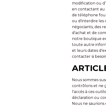
modification ou 
en contactant au 
de téléphone four
ou d'interdire le
négociants, des r
d'achat et de com
notre boutique en
toute autre infor
et leurs dates d'e
contacter si besoi
ARTICL
Nous sommes susce
contrôlons et ne 
l'accès à ces outil
déclaration ou co
Nous ne saurions ê