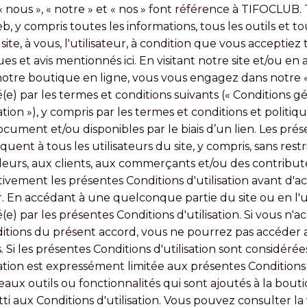
s « nous », « notre » et « nos » font référence à TIFOCLU
b, y compris toutes les informations, tous les outils et to
site, à vous, l'utilisateur, à condition que vous acceptiez
ques et avis mentionnés ici. En visitant notre site et/ou 
otre boutique en ligne, vous vous engagez dans notre « 
é(e) par les termes et conditions suivants (« Conditions gé
sation »), y compris par les termes et conditions et polit
cument et/ou disponibles par le biais d’un lien. Les pré
liquent à tous les utilisateurs du site, y compris, sans restr
ndeurs, aux clients, aux commerçants et/ou des contribu
ntivement les présentes Conditions d'utilisation avant d'a
er. En accédant à une quelconque partie du site ou en l'ut
é(e) par les présentes Conditions d'utilisation. Si vous n'
ditions du présent accord, vous ne pourrez pas accéder a
ces. Si les présentes Conditions d'utilisation sont considé
ation est expressément limitée aux présentes Conditions d
ux outils ou fonctionnalités qui sont ajoutés à la bouti
i aux Conditions d'utilisation. Vous pouvez consulter la 