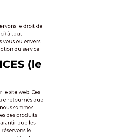
ervons le droit de
ci) à tout
s vous ou envers
ption du service.
CES (le
 le site web. Ces
être retournés que
us nous sommes
es des produits
rantir que les
 réservons le