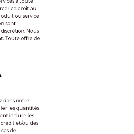
ervices à toute
rcer ce droit au
roduit ou service
on sont
 discrétion. Nous
t. Toute offre de
A
z dans notre
ler les quantités
nt inclure les
crédit et/ou des
 cas de