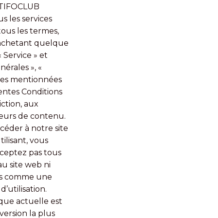
B. TIFOCLUB
us les services
 tous les termes,
en achetant quelque
Service » et
nérales », «
iques mentionnées
sentes Conditions
iction, aux
teurs de contenu.
ccéder à notre site
ilisant, vous
acceptez pas tous
u site web ni
rées comme une
’utilisation.
que actuelle est
version la plus