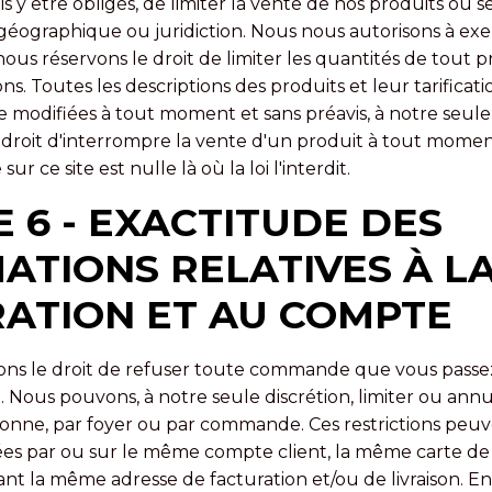
is y être obligés, de limiter la vente de nos produits ou s
géographique ou juridiction. Nous nous autorisons à exe
nous réservons le droit de limiter les quantités de tout p
. Toutes les descriptions des produits et leur tarificati
e modifiées à tout moment et sans préavis, à notre seule
 droit d'interrompre la vente d'un produit à tout momen
ur ce site est nulle là où la loi l'interdit.
E 6 - EXACTITUDE DES
ATIONS RELATIVES À L
ATION ET AU COMPTE
ons le droit de refuser toute commande que vous passe
 Nous pouvons, à notre seule discrétion, limiter ou annu
onne, par foyer ou par commande. Ces restrictions peuve
 par ou sur le même compte client, la même carte de 
nt la même adresse de facturation et/ou de livraison. En