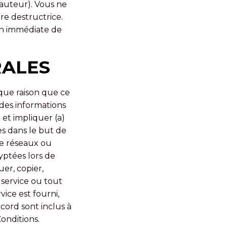
 d'auteur). Vous ne
re destructrice.
ion immédiate de
RALES
que raison que ce
des informations
 et impliquer (a)
es dans le but de
de réseaux ou
ryptées lors de
er, copier,
 service ou tout
vice est fourni,
ccord sont inclus à
onditions.