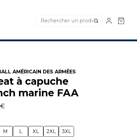
ALL AMÉRICAIN DES ARMÉES
at à capuche
nch marine FAA
 €
M
L
XL
2XL
3XL