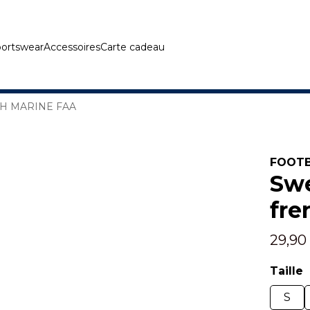
ortswear
Accessoires
Carte cadeau
H MARINE FAA
FOOTB
Swe
fre
29,90
Taille
S