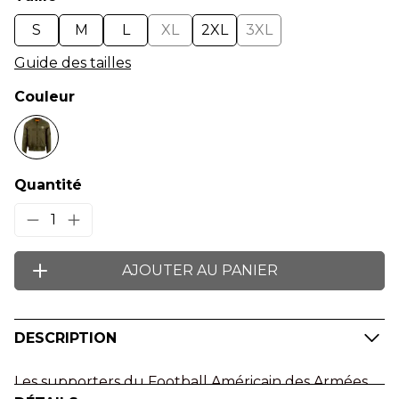
S
M
L
XL
2XL
3XL
Guide des tailles
Couleur
Quantité
1
AJOUTER AU PANIER
DESCRIPTION
Les supporters du Football Américain des Armées