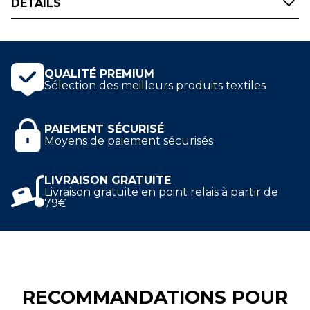
DÉTAILS
savent comment rester au chaud avec le bomber
kaki brodé, tout en affichant leur passion pour le
football américain. Ce blouson 100% polyester est
l'article indispensable pour assister aux matchs ou
en lors des déplacements de loisir.
QUALITÉ PREMIUM
Sélection des meilleurs produits textiles
Cette veste bomber est brodée sur le cœur et le
visuel sur le dos est en Flex Velours haute qualité.
PAIEMENT SÉCURISÉ
Moyens de paiement sécurisés
LIVRAISON GRATUITE
Livraison gratuite en point relais à partir de
79€
RECOMMANDATIONS POUR